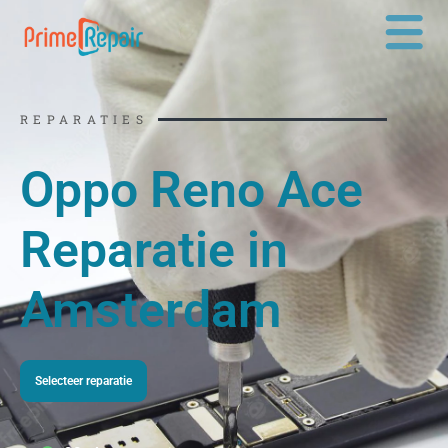
Ga
naar
de
inhoud
REPARATIES
Oppo Reno Ace
Reparatie in
Amsterdam
Selecteer reparatie