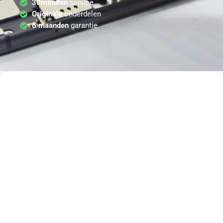
30minuten
service
Originele
onderdelen
6 maanden
garantie