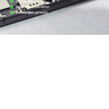
30minuten
service
Originele
onderdelen
6 maanden
garantie