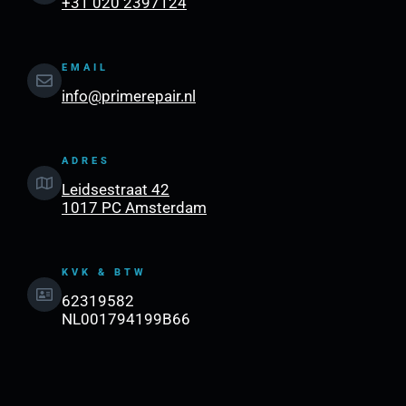
+31 020 2397124
EMAIL
info@primerepair.nl
ADRES
Leidsestraat 42
1017 PC Amsterdam
KVK & BTW
62319582
NL001794199B66