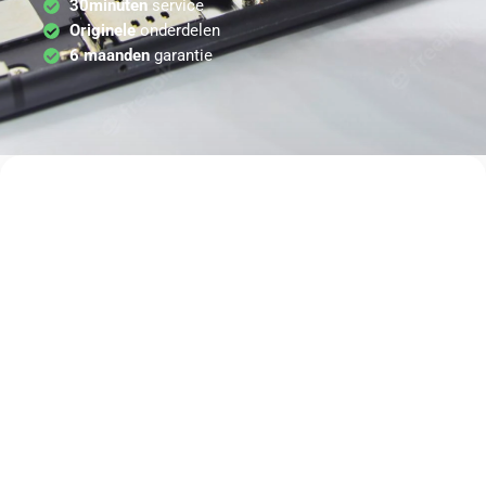
30minuten
service
Originele
onderdelen
6 maanden
garantie