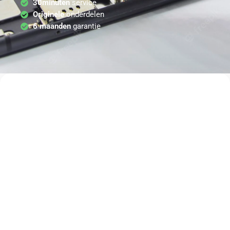
30minuten
service
Originele
onderdelen
6 maanden
garantie