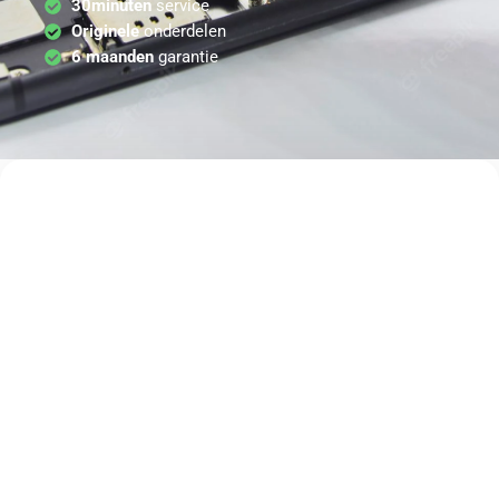
30minuten
service
Originele
onderdelen
6 maanden
garantie