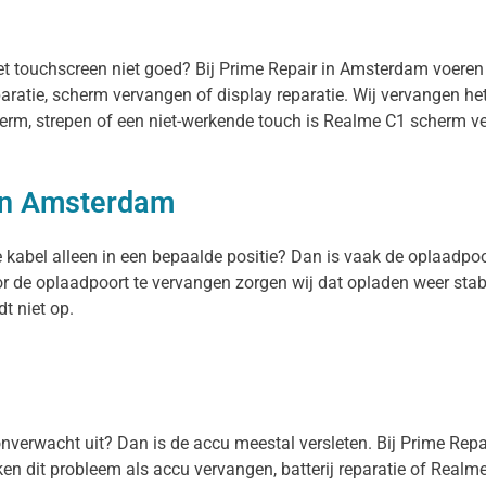
het touchscreen niet goed? Bij Prime Repair in Amsterdam voere
paratie, scherm vervangen of display reparatie. Wij vervangen h
herm, strepen of een niet-werkende touch is Realme C1 scherm ve
in Amsterdam
e kabel alleen in een bepaalde positie? Dan is vaak de oplaadpo
or de oplaadpoort te vervangen zorgen wij dat opladen weer stab
t niet op.
l onverwacht uit? Dan is de accu meestal versleten. Bij Prime Rep
n dit probleem als accu vervangen, batterij reparatie of Realme C