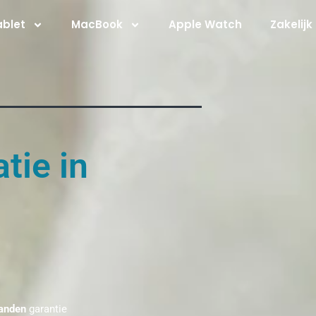
ablet
MacBook
Apple Watch
Zakelijk
tie in
anden
garantie