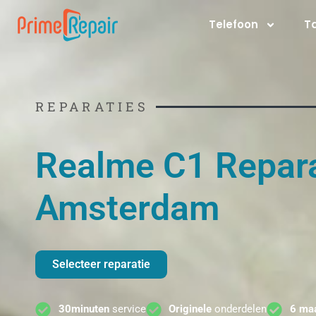
Ga
Telefoon
T
naar
de
inhoud
REPARATIES
Realme C1 Repara
Amsterdam
Selecteer reparatie
30minuten
service
Originele
onderdelen
6 ma