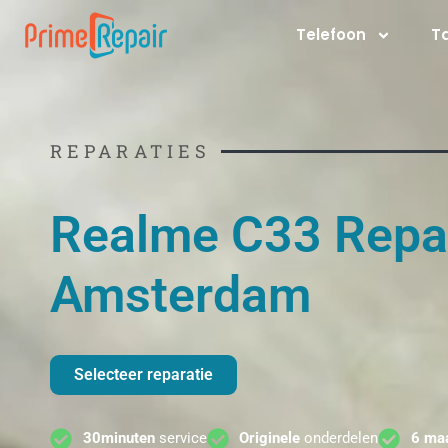
Ga
Telefoon
T
naar
de
inhoud
REPARATIES
Realme C33 Repar
Amsterdam
Selecteer reparatie
30minuten
service
Originele
onderdelen
6 ma