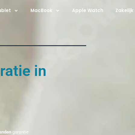
ablet
MacBook
Apple Watch
Zakelijk
atie in
anden
garantie