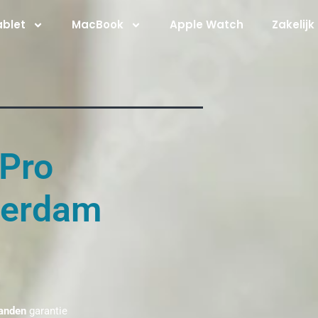
ablet
MacBook
Apple Watch
Zakelijk
 Pro
terdam
anden
garantie