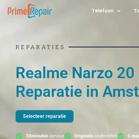
Ga
Telefoon
T
naar
de
inhoud
REPARATIES
Realme Narzo 20
Reparatie in Ams
Selecteer reparatie
30minuten
service
Originele
onderdelen
6 ma