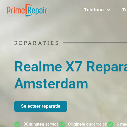
Ga
Telefoon
T
naar
de
inhoud
REPARATIES
Realme X7 Repara
Amsterdam
Selecteer reparatie
30minuten
service
Originele
onderdelen
6 ma