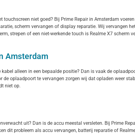
het touchscreen niet goed? Bij Prime Repair in Amsterdam voere
paratie, scherm vervangen of display reparatie. Wij vervangen h
herm, strepen of een niet-werkende touch is Realme X7 scherm ve
in Amsterdam
e kabel alleen in een bepaalde positie? Dan is vaak de oplaadpo
or de oplaadpoort te vervangen zorgen wij dat opladen weer stab
t niet op.
l onverwacht uit? Dan is de accu meestal versleten. Bij Prime Rep
n dit probleem als accu vervangen, batterij reparatie of Realme X