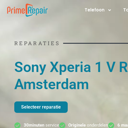
Ga
Telefoon
T
naar
de
inhoud
REPARATIES
Sony Xperia 1 V R
Amsterdam
Selecteer reparatie
30minuten
service
Originele
onderdelen
6 ma