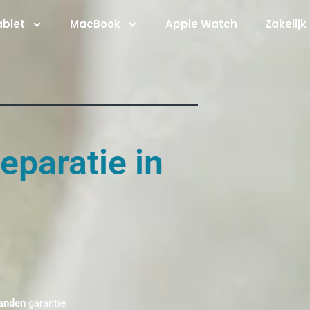
ablet
MacBook
Apple Watch
Zakelijk
eparatie in
anden
garantie