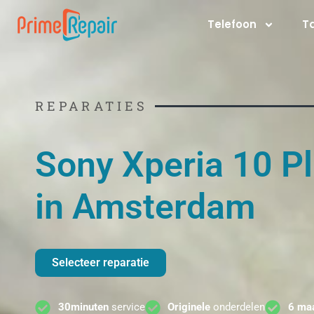
Ga
Telefoon
T
naar
de
inhoud
REPARATIES
Sony Xperia 10 Pl
in Amsterdam
Selecteer reparatie
30minuten
service
Originele
onderdelen
6 ma