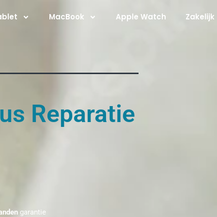
ablet
MacBook
Apple Watch
Zakelijk
us Reparatie
anden
garantie