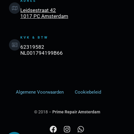
ADRES
Leidsestraat 42
1017 PC Amsterdam
KVK & BTW
62319582
NL001794199B66
Algemene Voorwaarden
Cookiebeleid
© 2018 –
Prime Repair Amsterdam
F
I
W