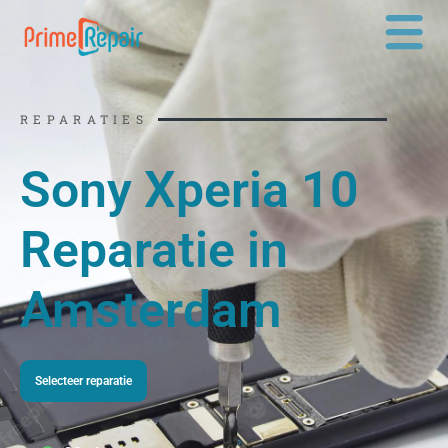
Ga
naar
de
inhoud
REPARATIES
Sony Xperia 10
Reparatie in
Amsterdam
Selecteer reparatie