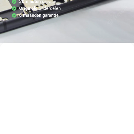
30minuten
service
Originele
onderdelen
6 maanden
garantie