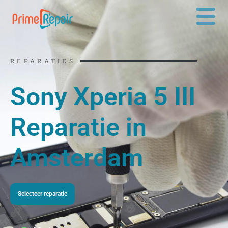
Ga
naar
de
inhoud
REPARATIES
Sony Xperia 5 III
Reparatie in
Amsterdam
Selecteer reparatie