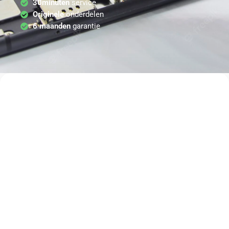
30minuten
service
Originele
onderdelen
6 maanden
garantie