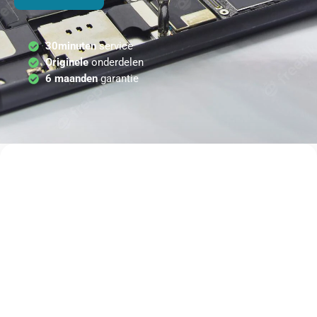
30minuten
service
Originele
onderdelen
6 maanden
garantie