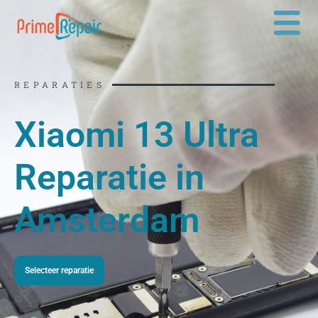
Ga
naar
de
inhoud
REPARATIES
Xiaomi 13 Ultra
Reparatie in
Amsterdam
Selecteer reparatie