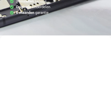
30minuten
service
Originele
onderdelen
6 maanden
garantie