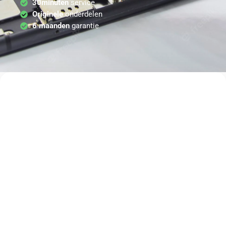
30minuten
service
Originele
onderdelen
6 maanden
garantie