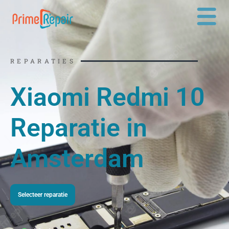
Ga
naar
de
inhoud
REPARATIES
Xiaomi Redmi 10
Reparatie in
Amsterdam
Selecteer reparatie