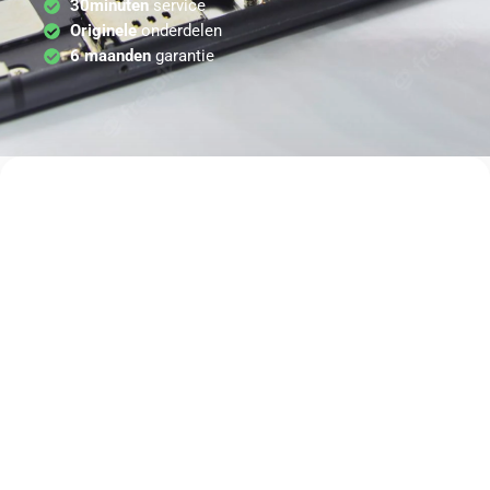
30minuten
service
Originele
onderdelen
6 maanden
garantie