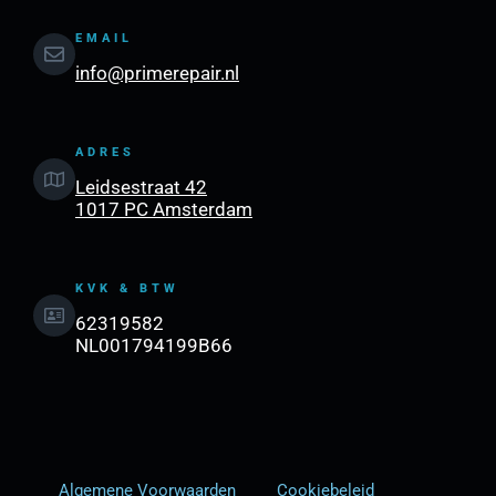
EMAIL
info@primerepair.nl
ADRES
Leidsestraat 42
1017 PC Amsterdam
KVK & BTW
62319582
NL001794199B66
Algemene Voorwaarden
Cookiebeleid