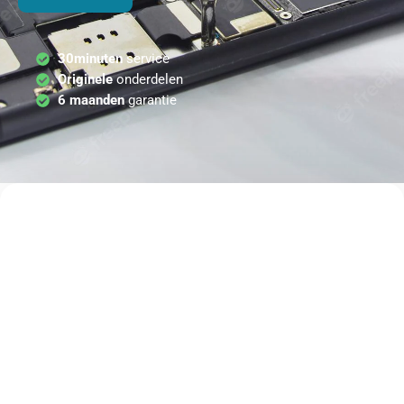
30minuten
service
Originele
onderdelen
6 maanden
garantie