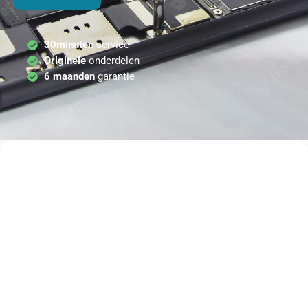
30minuten
service
Originele
onderdelen
6 maanden
garantie