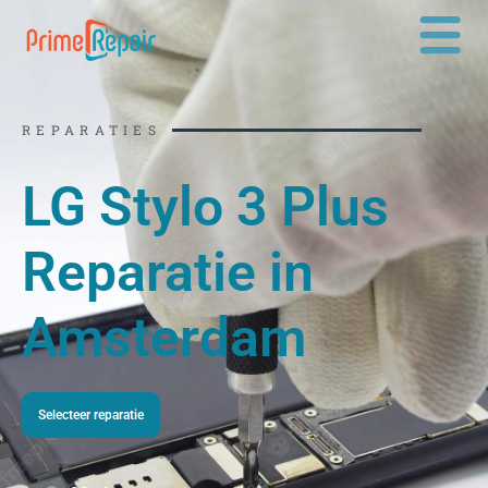
Ga
naar
de
inhoud
REPARATIES
LG Stylo 3 Plus
Reparatie in
Amsterdam
Selecteer reparatie