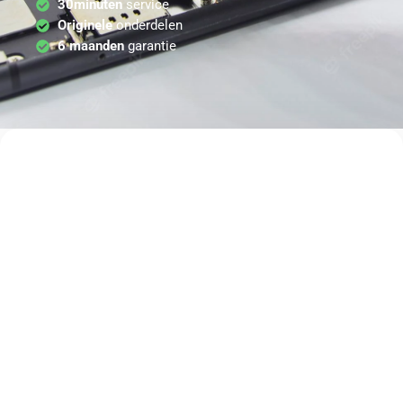
30minuten
service
Originele
onderdelen
6 maanden
garantie