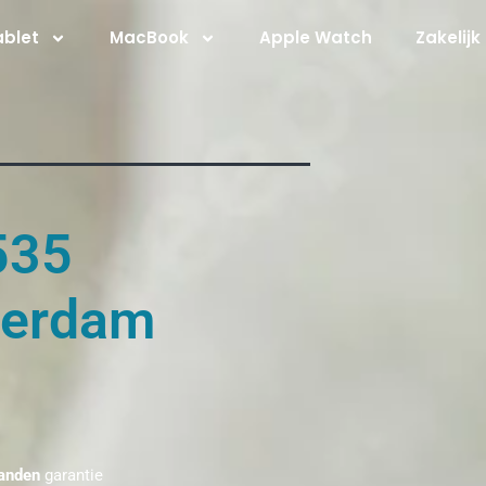
ablet
MacBook
Apple Watch
Zakelijk
535
terdam
anden
garantie