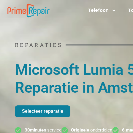
Ga
Telefoon
T
naar
de
inhoud
REPARATIES
Microsoft Lumia 
Reparatie in Ams
Selecteer reparatie
30minuten
service
Originele
onderdelen
6 ma