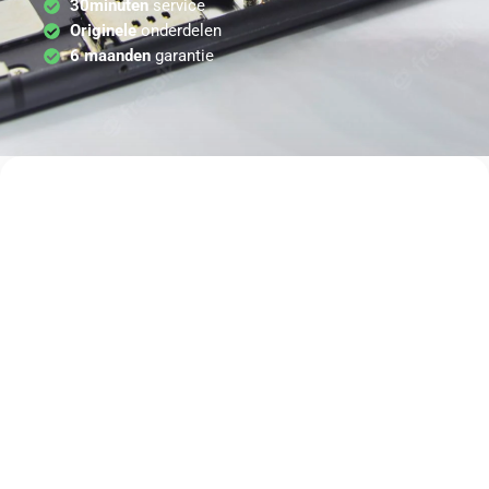
30minuten
service
Originele
onderdelen
6 maanden
garantie