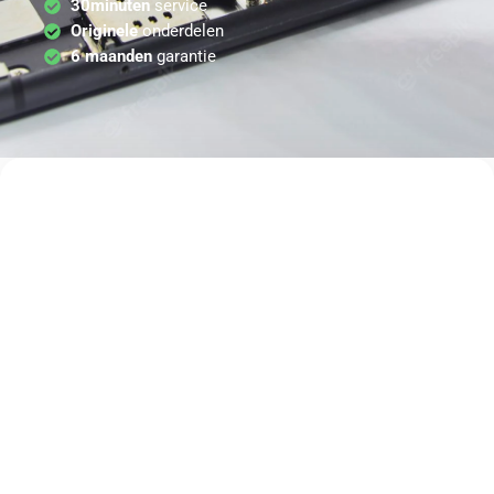
30minuten
service
Originele
onderdelen
6 maanden
garantie