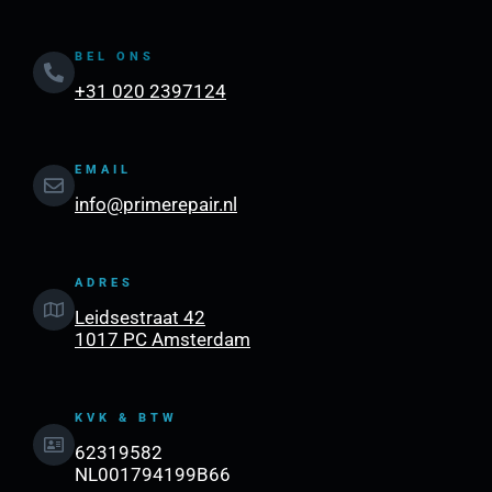
BEL ONS
+31 020 2397124
EMAIL
info@primerepair.nl
ADRES
Leidsestraat 42
1017 PC Amsterdam
KVK & BTW
62319582
NL001794199B66