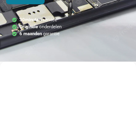
30minuten
service
Originele
onderdelen
6 maanden
garantie