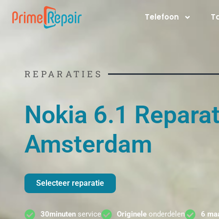
Ga
Telefoon
T
naar
de
inhoud
REPARATIES
Nokia 6.1 Reparat
Amsterdam
Selecteer reparatie
30minuten
service
Originele
onderdelen
6 ma