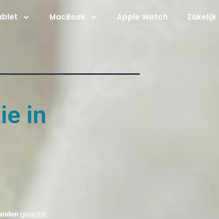
ablet
MacBook
Apple Watch
Zakelijk
ie in
anden
garantie