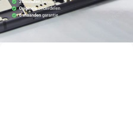
30minuten
service
Originele
onderdelen
6 maanden
garantie