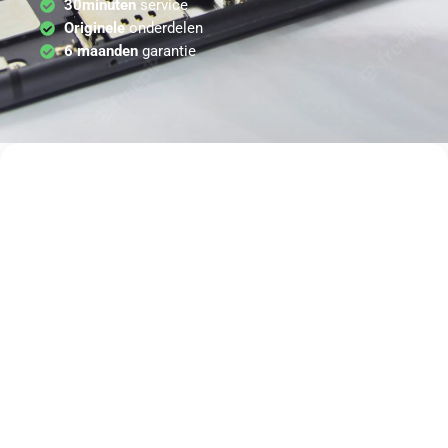
30minuten
service
Originele
onderdelen
6 maanden
garantie