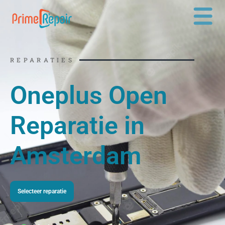
Ga
naar
de
inhoud
REPARATIES
Oneplus Open
Reparatie in
Amsterdam
Selecteer reparatie