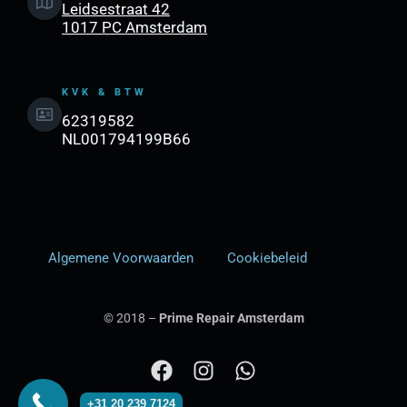
Leidsestraat 42
1017 PC Amsterdam
KVK & BTW
62319582
NL001794199B66
Algemene Voorwaarden
Cookiebeleid
© 2018 –
Prime Repair Amsterdam
F
I
W
a
n
h
+31 20 239 7124