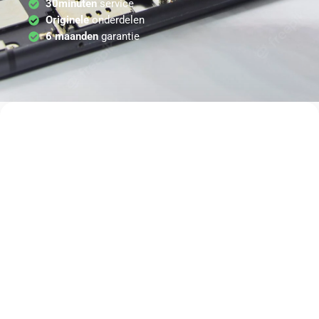
30minuten
service
Originele
onderdelen
6 maanden
garantie