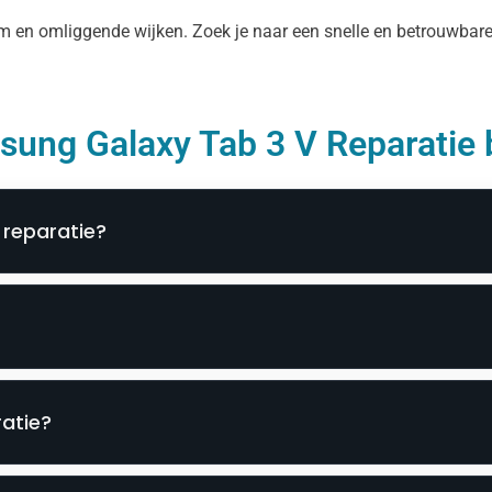
trum en omliggende wijken. Zoek je naar een snelle en betrouwb
ung Galaxy Tab 3 V Reparatie 
 reparatie?
atie?