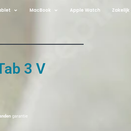
ablet
MacBook
Apple Watch
Zakelijk
Tab 3 V
anden
garantie