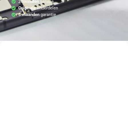
30minuten
service
Originele
onderdelen
6 maanden
garantie