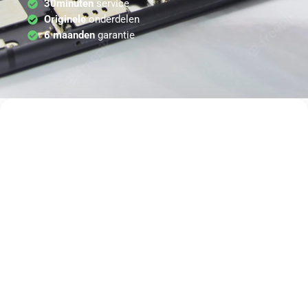
30minuten
service
Originele
onderdelen
6 maanden
garantie