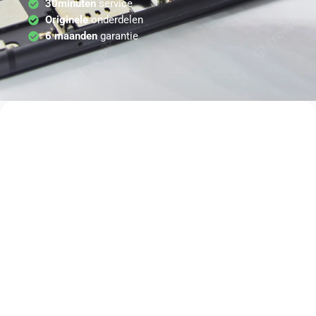
30minuten
service
Originele
onderdelen
6 maanden
garantie