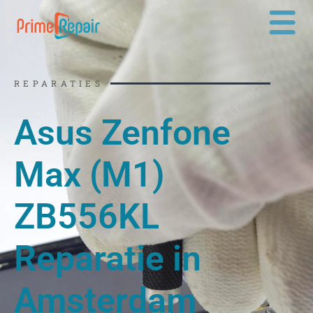
Ga
naar
de
inhoud
REPARATIES
Asus Zenfone
Max (M1)
ZB556KL
Reparatie in
Amsterdam