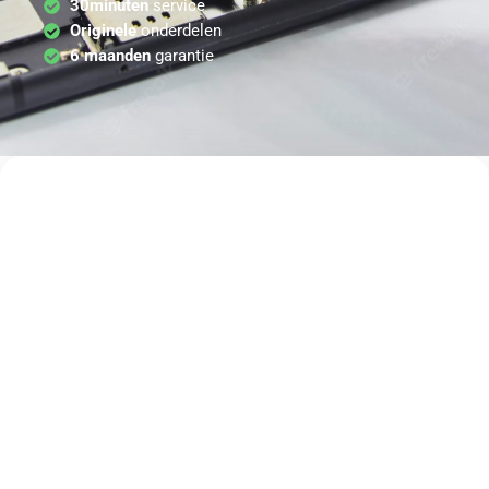
30minuten
service
Originele
onderdelen
6 maanden
garantie