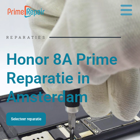
Ga
naar
de
inhoud
REPARATIES
Honor 8A Prime
Reparatie in
Amsterdam
Selecteer reparatie