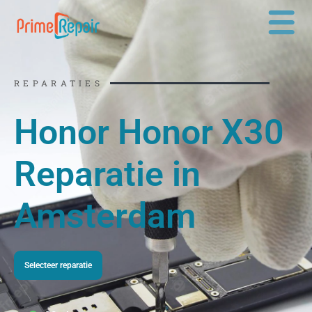
Ga
naar
de
inhoud
REPARATIES
Honor Honor X30
Reparatie in
Amsterdam
Selecteer reparatie