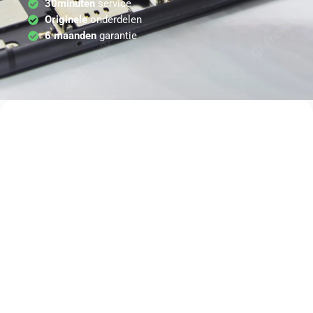
30minuten
service
Originele
onderdelen
6 maanden
garantie