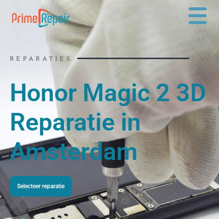
Ga
naar
de
inhoud
REPARATIES
Honor Magic 2 3D
Reparatie in
Amsterdam
Selecteer reparatie