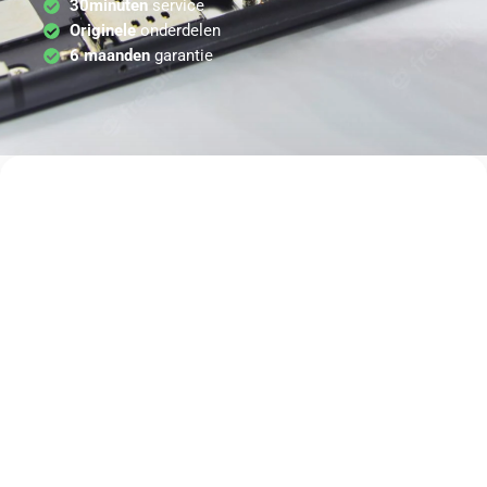
30minuten
service
Originele
onderdelen
6 maanden
garantie