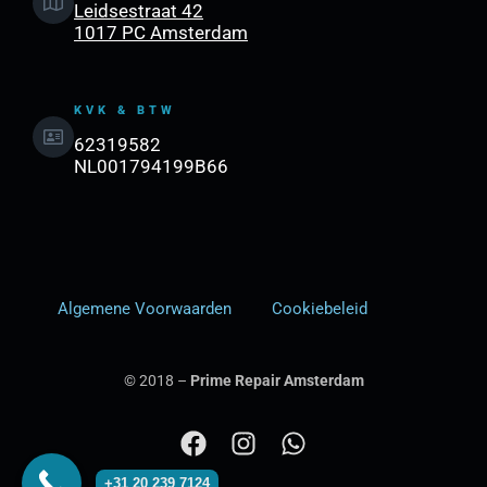
Leidsestraat 42
1017 PC Amsterdam
KVK & BTW
62319582
NL001794199B66
Algemene Voorwaarden
Cookiebeleid
© 2018 –
Prime Repair Amsterdam
F
I
W
a
n
h
+31 20 239 7124