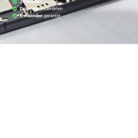
30minuten
service
Originele
onderdelen
6 maanden
garantie