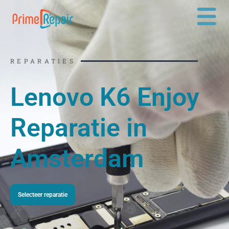
Ga
naar
de
inhoud
REPARATIES
Lenovo K6 Enjoy
Reparatie in
Amsterdam
Selecteer reparatie