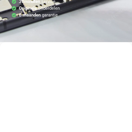
30minuten
service
Originele
onderdelen
6 maanden
garantie