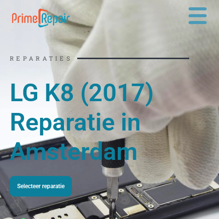
Ga
naar
de
inhoud
REPARATIES
LG K8 (2017)
Reparatie in
Amsterdam
Selecteer reparatie