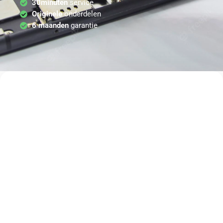
30minuten
service
Originele
onderdelen
6 maanden
garantie