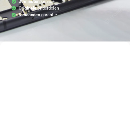
30minuten
service
Originele
onderdelen
6 maanden
garantie