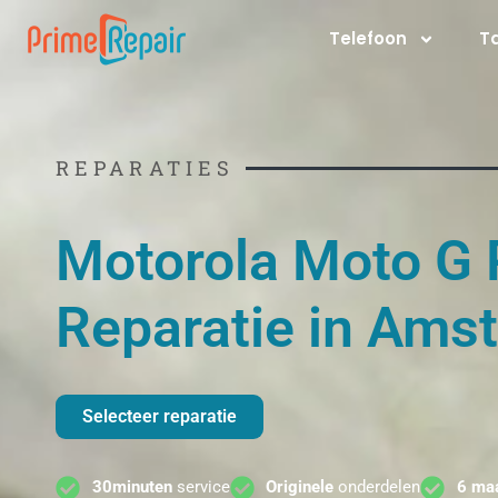
Ga
Telefoon
T
naar
de
inhoud
REPARATIES
Motorola Moto G 
Reparatie in Ams
Selecteer reparatie
30minuten
service
Originele
onderdelen
6 ma