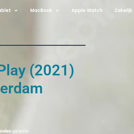
ablet
MacBook
Apple Watch
Zakelijk
Play (2021)
terdam
anden
garantie