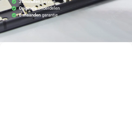
30minuten
service
Originele
onderdelen
6 maanden
garantie