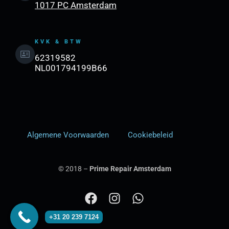
1017 PC Amsterdam
KVK & BTW
62319582
NL001794199B66
Algemene Voorwaarden
Cookiebeleid
© 2018 –
Prime Repair Amsterdam
F
I
W
a
n
h
+31 20 239 7124
c
s
a