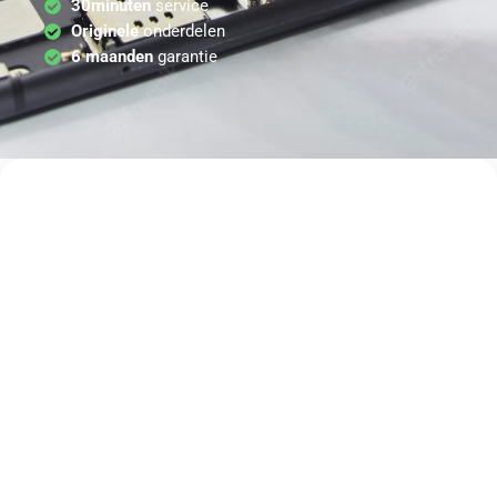
30minuten
service
Originele
onderdelen
6 maanden
garantie