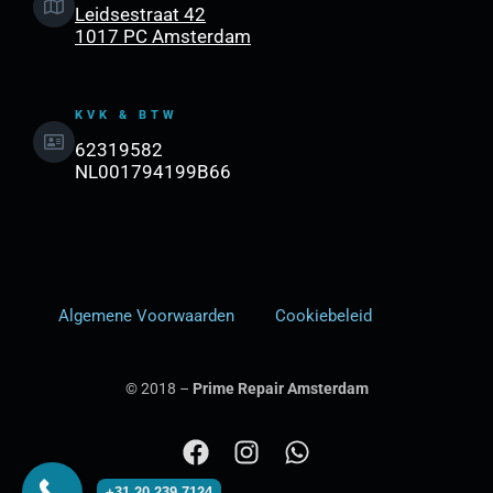
Leidsestraat 42
1017 PC Amsterdam
KVK & BTW
62319582
NL001794199B66
Algemene Voorwaarden
Cookiebeleid
© 2018 –
Prime Repair Amsterdam
F
I
W
a
n
h
+31 20 239 7124