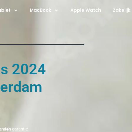
ablet
MacBook
Apple Watch
Zakelijk
us 2024
terdam
anden
garantie