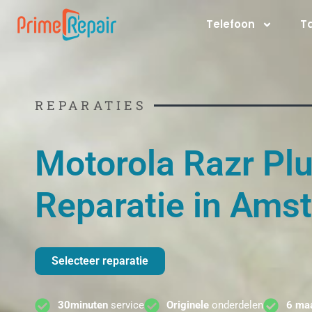
Ga
Telefoon
T
naar
de
inhoud
REPARATIES
Motorola Razr Pl
Reparatie in Ams
Selecteer reparatie
30minuten
service
Originele
onderdelen
6 ma