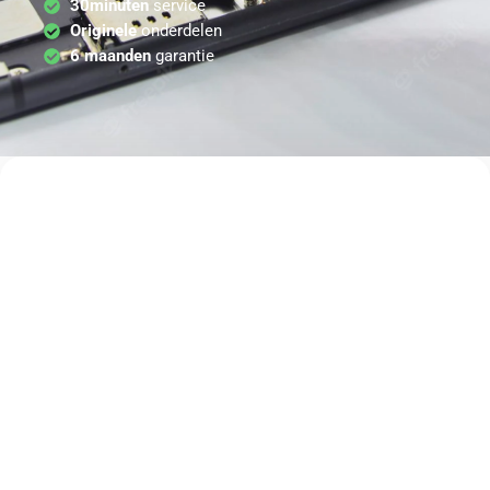
30minuten
service
Originele
onderdelen
6 maanden
garantie