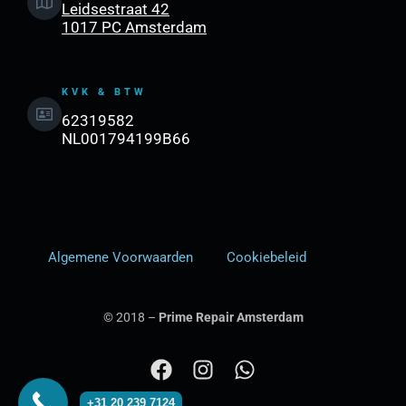
Leidsestraat 42
1017 PC Amsterdam
KVK & BTW
62319582
NL001794199B66
Algemene Voorwaarden
Cookiebeleid
© 2018 –
Prime Repair Amsterdam
F
I
W
a
n
h
+31 20 239 7124