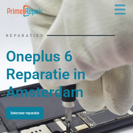
Ga
naar
de
inhoud
REPARATIES
Oneplus 6
Reparatie in
Amsterdam
Selecteer reparatie