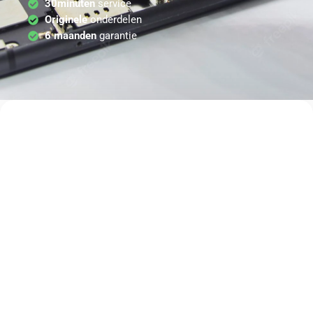
30minuten
service
Originele
onderdelen
6 maanden
garantie