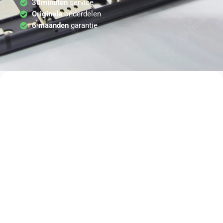
30minuten
service
Originele
onderdelen
6 maanden
garantie