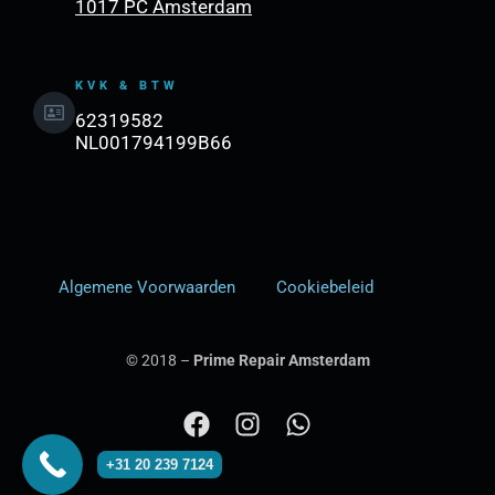
1017 PC Amsterdam
KVK & BTW
62319582
NL001794199B66
Algemene Voorwaarden
Cookiebeleid
© 2018 –
Prime Repair Amsterdam
F
I
W
a
n
h
+31 20 239 7124
c
s
a