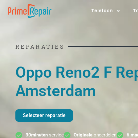
Ga
Telefoon
T
naar
de
inhoud
REPARATIES
Oppo Reno2 F Rep
Amsterdam
Selecteer reparatie
30minuten
service
Originele
onderdelen
6 ma