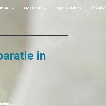
ablet
MacBook
Apple Watch
Zakelijk
aratie in
anden
garantie