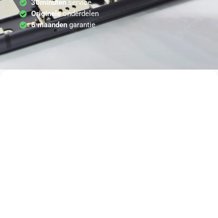
30minuten
service
Originele
onderdelen
6 maanden
garantie