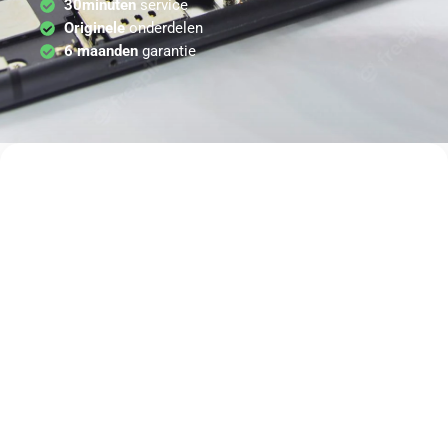
30minuten
service
Originele
onderdelen
6 maanden
garantie