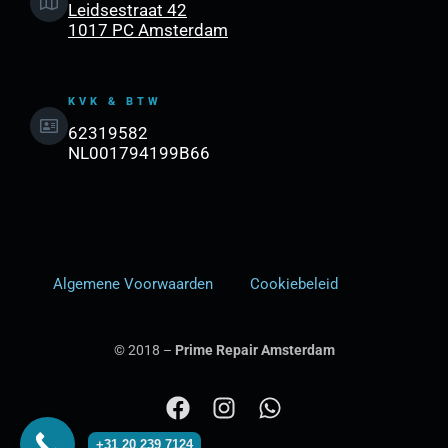
Leidsestraat 42
1017 PC Amsterdam
KVK & BTW
62319582
NL001794199B66
Algemene Voorwaarden
Cookiebeleid
© 2018 –
Prime Repair Amsterdam
F
I
W
a
n
h
+31 20 239 7124