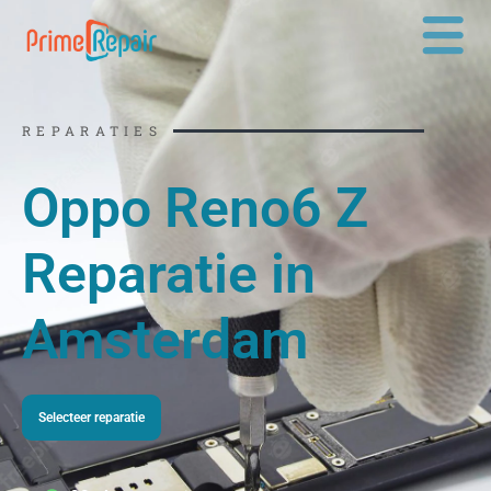
Ga
naar
de
inhoud
REPARATIES
Oppo Reno6 Z
Reparatie in
Amsterdam
Selecteer reparatie